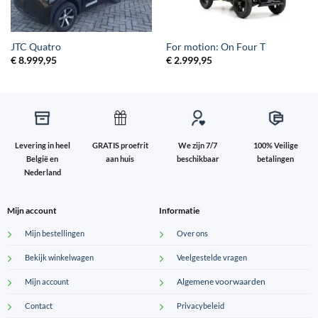
JTC Quatro
For motion: On Four T
€
8.999,95
€
2.999,95
Levering in heel
GRATIS proefrit
We zijn 7/7
100% Veilige
België en
aan huis
beschikbaar
betalingen
Nederland
Mijn account
Informatie
Mijn bestellingen
Over ons
Bekijk winkelwagen
Veelgestelde vragen
Algemene voorwaarden
Mijn account
Contact
Privacybeleid