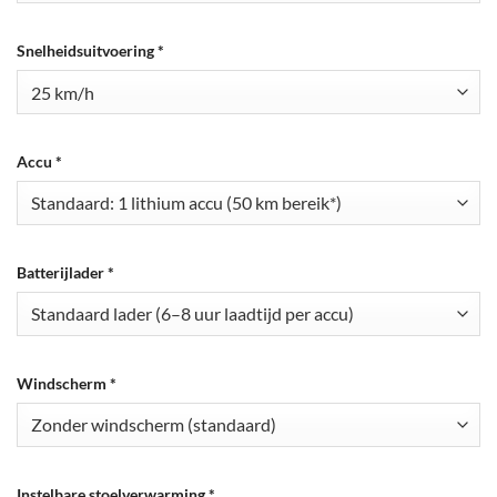
Snelheidsuitvoering
*
Accu
*
Batterijlader
*
Windscherm
*
Instelbare stoelverwarming
*