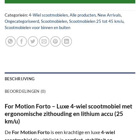
Categorieën:
4-Wiel scootmobielen
,
Alle producten
,
New Arrivals
,
Ongecategoriseerd
,
Scootmobielen
,
Scootmobielen 25 tot 45 km/u
,
Scootmobielen voor binnen en buiten
BESCHRIJVING
BEOORDELINGEN (0)
For Motion Forto – Luxe 4-wiel scootmobiel met
ergonomische zithouding en lithium accu (25
km/u)
De
For Motion Forto
is een krachtige en luxe
4-wiel
scootmobiel
die uitblinkt in
comfort, stabiliteit en