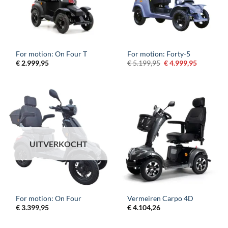
For motion: On Four T
For motion: Forty-5
Oorspronkelijke
Huidige
€
2.999,95
€
5.199,95
€
4.999,95
prijs
prijs
was:
is:
€ 5.199,95.
€ 4.999,9
UITVERKOCHT
For motion: On Four
Vermeiren Carpo 4D
€
3.399,95
€
4.104,26