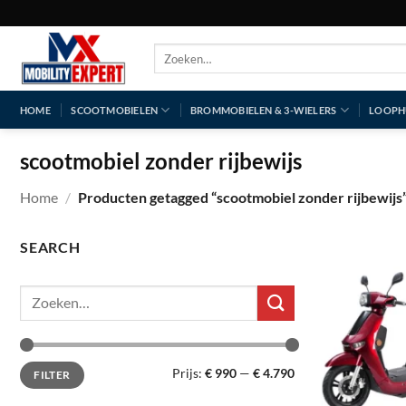
Ga
naar
Zoeken
inhoud
naar:
HOME
SCOOTMOBIELEN
BROMMOBIELEN & 3-WIELERS
LOOPH
scootmobiel zonder rijbewijs
Home
/
Producten getagged “scootmobiel zonder rijbewijs
SEARCH
Zoeken
naar:
Min.
Max.
Prijs:
€ 990
—
€ 4.790
FILTER
prijs
prijs