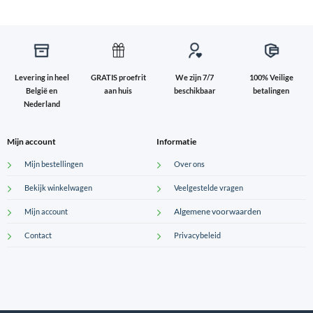
Levering in heel
GRATIS proefrit
We zijn 7/7
100% Veilige
België en
aan huis
beschikbaar
betalingen
Nederland
Mijn account
Informatie
Mijn bestellingen
Over ons
Bekijk winkelwagen
Veelgestelde vragen
Algemene voorwaarden
Mijn account
Contact
Privacybeleid