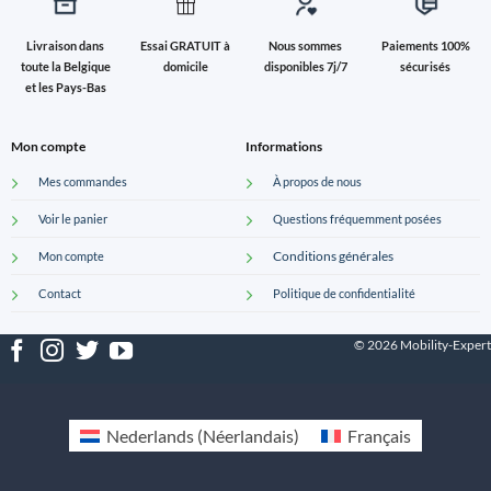
Livraison dans
Essai GRATUIT à
Nous sommes
Paiements 100%
toute la Belgique
domicile
disponibles 7j/7
sécurisés
et les Pays-Bas
Mon compte
Informations
Mes commandes
À propos de nous
Voir le panier
Questions fréquemment posées
Conditions générales
Mon compte
Contact
Politique de confidentialité
© 2026 Mobility-Expert
Nederlands
(
Néerlandais
)
Français